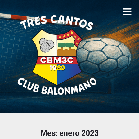
Skip
to
content
Mes:
enero 2023